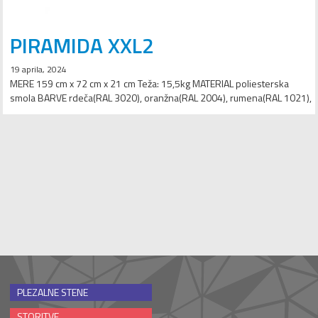
PIRAMIDA XXL2
19 aprila, 2024
MERE 159 cm x 72 cm x 21 cm Teža: 15,5kg MATERIAL poliesterska
smola BARVE rdeča(RAL 3020), oranžna(RAL 2004), rumena(RAL 1021),
zelena(RAL 6018), modra(RAL 5015), vijola(RAL 4010), bela(RAL 9010),
svetlo siva(RAL 7035), temno siva(RAL 7001), črna(RAL 9005) ŠTEVILO
LUKENJ ZA OPRIMKE 37 GARANCIJA 12 mesecev
PLEZALNE STENE
STORITVE