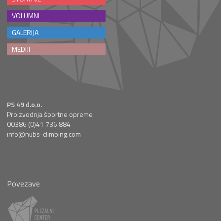
VOLUMNI
GALERIJA
MEDIJI
PS 49 d.o.o.
Proizvodnja športne opreme
00386 (0)41 736 884
info@nubs-climbing.com
Povezave